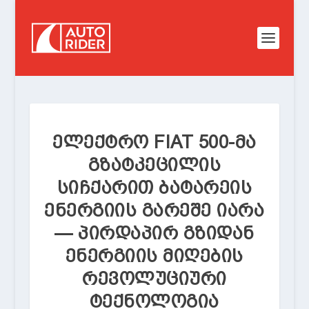
ᲔᲚᲔᲥᲢᲠᲝ FIAT 500-ᲛᲐ
ᲒᲖᲐᲢᲙᲔᲪᲘᲚᲘᲡ
ᲡᲘᲩᲥᲐᲠᲘᲗ ᲑᲐᲢᲐᲠᲔᲘᲡ
ᲔᲜᲔᲠᲒᲘᲘᲡ ᲒᲐᲠᲔᲨᲔ ᲘᲐᲠᲐ
— ᲞᲘᲠᲓᲐᲞᲘᲠ ᲒᲖᲘᲓᲐᲜ
ᲔᲜᲔᲠᲒᲘᲘᲡ ᲛᲘᲦᲔᲑᲘᲡ
ᲠᲔᲕᲝᲚᲣᲪᲘᲣᲠᲘ
ᲢᲔᲥᲜᲝᲚᲝᲒᲘᲐ