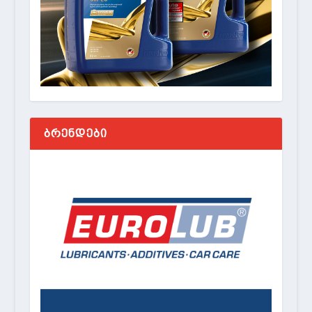
ᲑᲠᲔᲜᲓᲔᲑᲘ