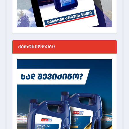
ᲞᲐᲠᲢᲜᲘᲝᲠᲔᲑᲘ