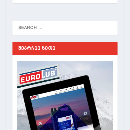
ᲨᲔᲐᲠᲩᲘᲔ ᲖᲔᲗᲘ