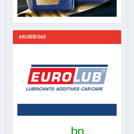
ᲑᲠᲔᲜᲓᲔᲑᲘ