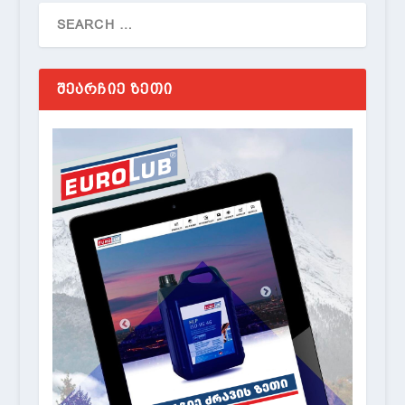
ᲨᲔᲐᲠᲩᲘᲔ ᲖᲔᲗᲘ