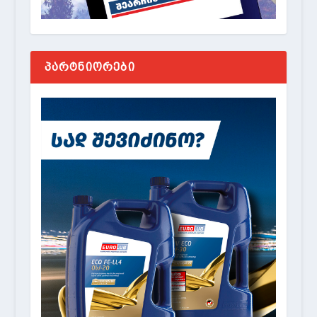
ᲞᲐᲠᲢᲜᲘᲝᲠᲔᲑᲘ