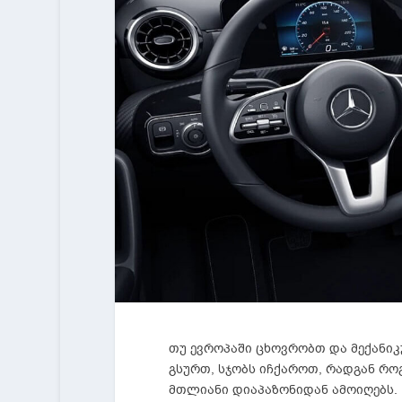
თუ ევროპაში ცხოვრობთ და მექანიკუ
გსურთ, სჯობს იჩქაროთ, რადგან რო
მთლიანი დიაპაზონიდან ამოიღებს.