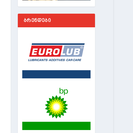
ᲑᲠᲔᲜᲓᲔᲑᲘ