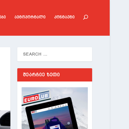
ᲔᲑᲘ
ᲐᲕᲢᲝᲞᲝᲠᲢᲐᲚᲘ
ᲙᲝᲜᲢᲐᲥᲢᲘ
ᲨᲔᲐᲠᲩᲘᲔ ᲖᲔᲗᲘ