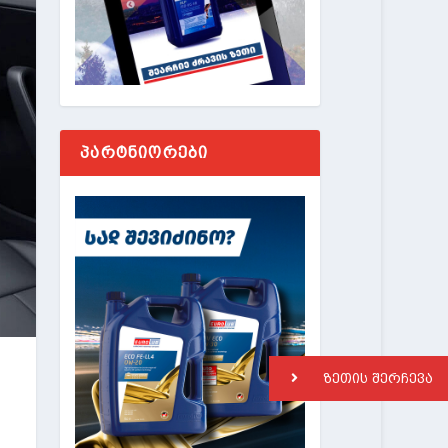
ᲞᲐᲠᲢᲜᲘᲝᲠᲔᲑᲘ
ზეთის შერჩევა