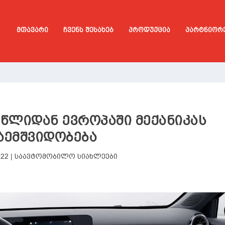
ᲛᲗᲐᲕᲐᲠᲘ
ᲩᲕᲔᲜᲡ ᲨᲔᲡᲐᲮᲔᲑ
ᲞᲠᲝᲓᲣᲥᲪᲘᲐ
ᲞᲐᲠᲢᲜᲘᲝᲠ
 ᲬᲚᲘᲓᲐᲜ ᲔᲕᲠᲝᲞᲐᲨᲘ ᲛᲔᲥᲐᲜᲘᲙᲐᲡ
ᲐᲔᲛᲨᲕᲘᲓᲝᲑᲔᲑᲐ
022
|
საავტომობილო სიახლეები