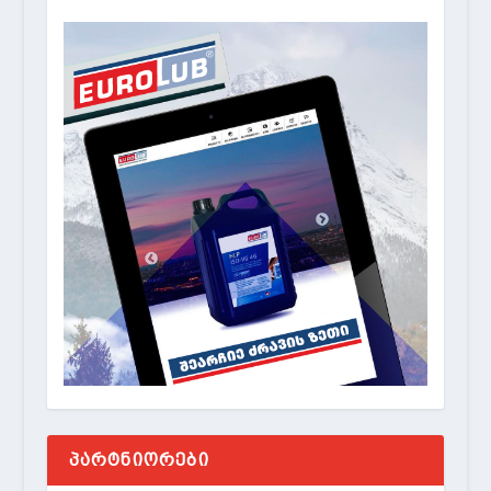
ᲞᲐᲠᲢᲜᲘᲝᲠᲔᲑᲘ