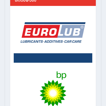
ᲑᲠᲔᲜᲓᲔᲑᲘ