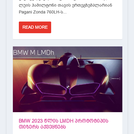
ლუის ჰამილტონი თავის ერთეგზემპლარიან
Pagani Zonda 760LH-ს...
READ MORE
BMW 2023 ᲬᲚᲘᲡ LMDH ᲞᲠᲝᲢᲝᲢᲘᲞᲘᲡ
ᲗᲘᲖᲔᲠᲡ ᲐᲥᲕᲔᲧᲜᲔᲑᲡ