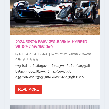
2024 ᲬᲔᲚᲡ BMW ᲚᲔ-ᲛᲐᲜᲡ M HYBRID
V8-ᲘᲗ ᲣᲑᲠᲣᲜᲓᲔᲑᲐ
by
|
Jul 26, 2022
|
|
Mikheil Chabukashvili
ავტოსპორტი
|
0
ლე-მანის მომავალი ნათელი ჩანს, რადგან
სახელგანთქმული ავტორბოლის
ავტომწარმოებელთა ასორტიმენტს BMW...
READ MORE