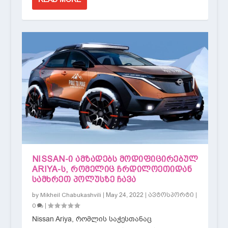
NISSAN-Ი ᲐᲛᲖᲐᲓᲔᲑᲡ ᲛᲝᲓᲘᲤᲘᲪᲘᲠᲔᲑᲣᲚ
ARIYA-Ს, ᲠᲝᲛᲔᲚᲘᲪ ᲩᲠᲓᲘᲚᲝᲔᲗᲘᲓᲐᲜ
ᲡᲐᲛᲮᲠᲔᲗ ᲞᲝᲚᲣᲡᲖᲔ ᲩᲐᲕᲐ
by
|
May 24, 2022
|
|
Mikheil Chabukashvili
ავტოსპორტი
|
0
Nissan Ariya, რომლის საჭესთანაც