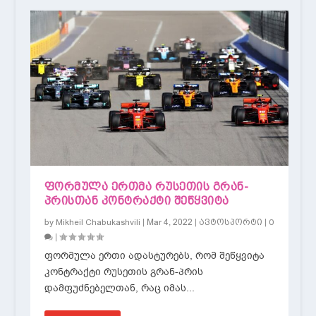
ᲤᲝᲠᲛᲣᲚᲐ ᲔᲠᲗᲛᲐ ᲠᲣᲡᲔᲗᲘᲡ ᲒᲠᲐᲜ-
ᲞᲠᲘᲡᲗᲐᲜ ᲙᲝᲜᲢᲠᲐᲥᲢᲘ ᲨᲔᲬᲧᲕᲘᲢᲐ
by
|
Mar 4, 2022
|
|
Mikheil Chabukashvili
ავტოსპორტი
0
|
ფორმულა ერთი ადასტურებს, რომ შეწყვიტა
კონტრაქტი რუსეთის გრან-პრის
დამფუძნებელთან, რაც იმას...