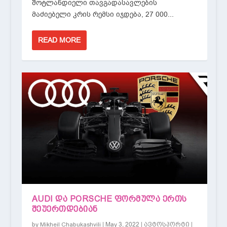
შოტლანდიელი თავგადასავლების
მაძიებელი კრის რემსი იჯდება, 27 000...
READ MORE
AUDI ᲓᲐ PORSCHE ᲤᲝᲠᲛᲣᲚᲐ ᲔᲠᲗᲡ
ᲨᲔᲣᲔᲠᲗᲓᲔᲑᲘᲐᲜ
by
|
May 3, 2022
|
|
Mikheil Chabukashvili
ავტოსპორტი