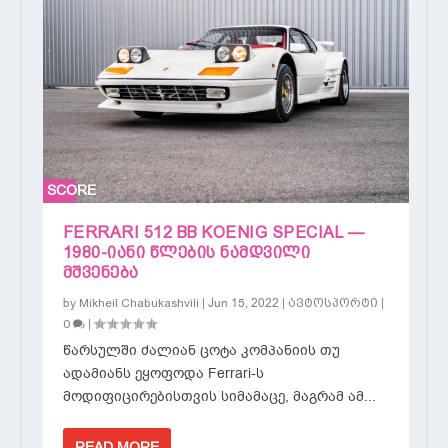
SCORE
0%
FERRARI 512 BB KOENIG SPECIAL —
1980-ᲘᲐᲜᲘ ᲬᲚᲔᲑᲘᲡ ᲜᲐᲛᲓᲕᲘᲚᲘ
ᲛᲨᲕᲔᲜᲔᲑᲐ
by
|
Jun 15, 2022
|
|
Mikheil Chabukashvili
ავტოსპორტი
|
0
წარსულში ძალიან ცოტა კომპანიის თუ
ადამიანს ეყოფოდა Ferrari-ს
მოდიფიცირებისთვის სიმამაცე, მაგრამ ამ...
READ MORE