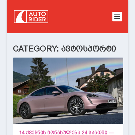
CATEGORY:
ᲐᲕᲢᲝᲡᲞᲝᲠᲢᲘ
14 ᲥᲕᲔᲧᲜᲘᲡ ᲛᲝᲜᲐᲮᲣᲚᲔᲑᲐ 24 ᲡᲐᲐᲗᲨᲘ —