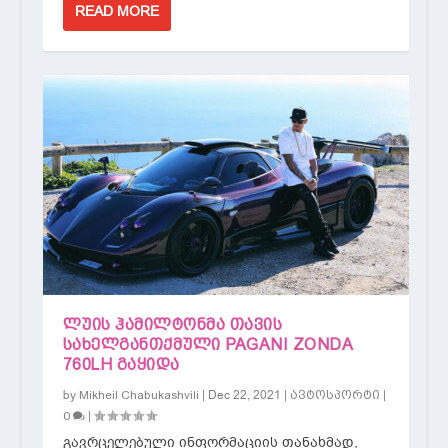
READ MORE
ᲚᲣᲘᲡ ᲰᲐᲛᲘᲚᲢᲝᲜᲛᲐ ᲗᲐᲕᲘᲡ
ᲡᲐᲮᲔᲚᲒᲐᲜᲗᲥᲛᲣᲚᲘ PAGANI ZONDA
760LH ᲒᲐᲧᲘᲓᲐ
by
|
Dec 22, 2021
|
|
Mikheil Chabukashvili
ავტოსპორტი
|
0
გავრცელებული ინფორმაციის თანახმად,