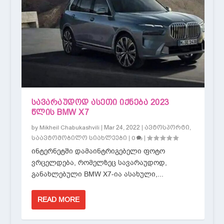
ᲡᲐᲕᲐᲠᲐᲣᲓᲝᲓ ᲐᲡᲔᲗᲘ ᲘᲥᲜᲔᲑᲐ 2023
ᲬᲚᲘᲡ BMW X7
by
|
Mar 24, 2022
|
,
Mikheil Chabukashvili
ავტოსპორტი
|
|
საავტომობილო სიახლეები
0
ინტერნეტში დამაინტრიგებელი ფოტო
ვრცელდება, რომელზეც სავარაუდოდ,
განახლებული BMW X7-ია ასახული,...
READ MORE