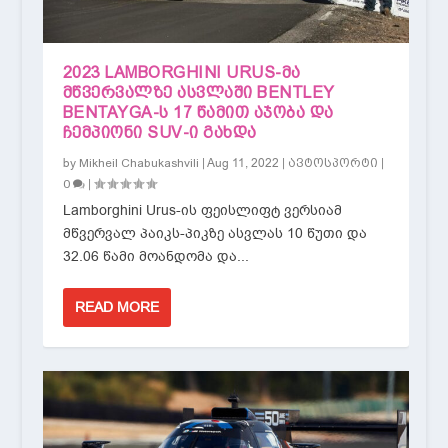
2023 LAMBORGHINI URUS-ᲛᲐ
ᲛᲬᲕᲔᲠᲕᲐᲚᲖᲔ ᲐᲡᲕᲚᲐᲨᲘ BENTLEY
BENTAYGA-Ს 17 ᲬᲐᲛᲘᲗ ᲐᲯᲝᲑᲐ ᲓᲐ
ᲩᲔᲛᲞᲘᲝᲜᲘ SUV-Ი ᲒᲐᲮᲓᲐ
by
|
Aug 11, 2022
|
|
Mikheil Chabukashvili
ავტოსპორტი
|
0
Lamborghini Urus-ის ფეისლიფტ ვერსიამ
მწვერვალ პაიკს-პიკზე ასვლას 10 წუთი და
32.06 წამი მოანდომა და...
READ MORE