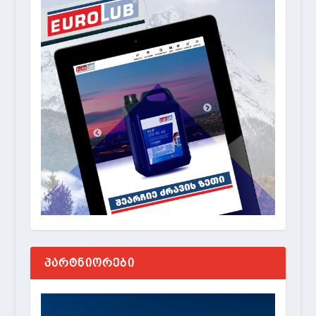
ᲞᲐᲠᲢᲜᲘᲝᲠᲔᲑᲘ