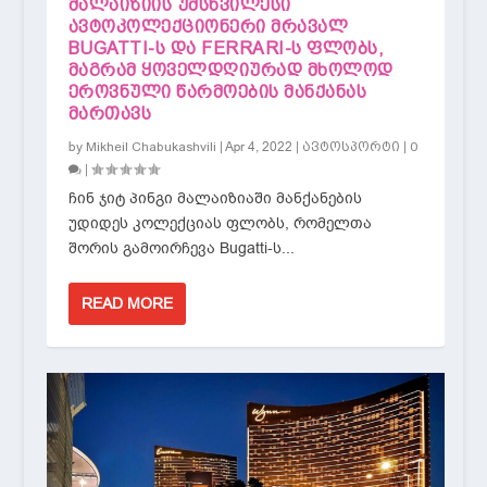
ᲛᲐᲚᲐᲘᲖᲘᲘᲡ ᲣᲛᲡᲮᲕᲘᲚᲔᲡᲘ
ᲐᲕᲢᲝᲙᲝᲚᲔᲥᲪᲘᲝᲜᲔᲠᲘ ᲛᲠᲐᲕᲐᲚ
BUGATTI-Ს ᲓᲐ FERRARI-Ს ᲤᲚᲝᲑᲡ,
ᲛᲐᲒᲠᲐᲛ ᲧᲝᲕᲔᲚᲓᲦᲘᲣᲠᲐᲓ ᲛᲮᲝᲚᲝᲓ
ᲔᲠᲝᲕᲜᲣᲚᲘ ᲬᲐᲠᲛᲝᲔᲑᲘᲡ ᲛᲐᲜᲥᲐᲜᲐᲡ
ᲛᲐᲠᲗᲐᲕᲡ
by
|
Apr 4, 2022
|
|
Mikheil Chabukashvili
ავტოსპორტი
0
|
ჩინ ჯიტ პინგი მალაიზიაში მანქანების
უდიდეს კოლექციას ფლობს, რომელთა
შორის გამოირჩევა Bugatti-ს...
READ MORE