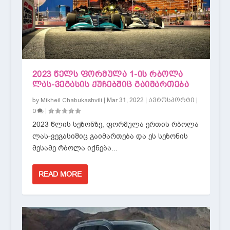
2023 ᲬᲔᲚᲡ ᲤᲝᲠᲛᲣᲚᲐ 1-ᲘᲡ ᲠᲑᲝᲚᲐ
ᲚᲐᲡ-ᲕᲔᲒᲐᲡᲘᲡ ᲥᲣᲩᲔᲑᲨᲘᲪ ᲒᲐᲘᲛᲐᲠᲗᲔᲑᲐ
by
|
Mar 31, 2022
|
|
Mikheil Chabukashvili
ავტოსპორტი
|
0
2023 წლის სეზონზე, ფორმულა ერთის რბოლა
ლას-ვეგასიშიც გაიმართება და ეს სეზონის
მესამე რბოლა იქნება...
READ MORE