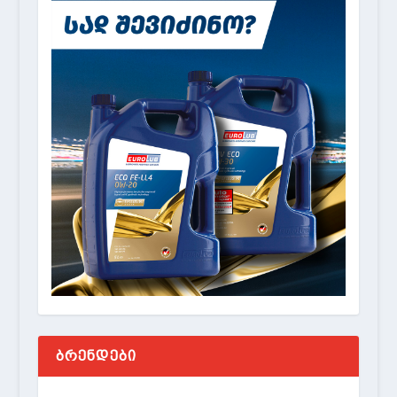
ᲑᲠᲔᲜᲓᲔᲑᲘ